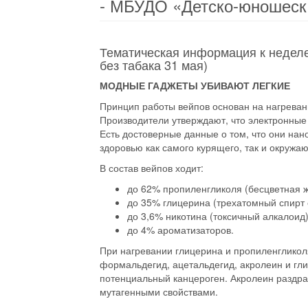
- МБУДО «Детско-юношеск
Тематическая информация к неделе 
без табака 31 мая)
МОДНЫЕ ГАДЖЕТЫ УБИВАЮТ ЛЕГКИЕ
Принцип работы вейпов основан на нагреван
Производители утверждают, что электронные
Есть достоверные данные о том, что они нан
здоровью как самого курящего, так и окружа
В состав вейпов ходит:
до 62% пропиленгликоля (бесцветная жи
до 35% глицерина (трехатомный спирт 
до 3,6% никотина (токсичный алкалоид)
до 4% ароматизаторов.
При нагревании глицерина и пропиленгликол
формальдегид, ацетальдегид, акролеин и гли
потенциальный канцероген. Акролеин раздра
мутагенными свойствами.