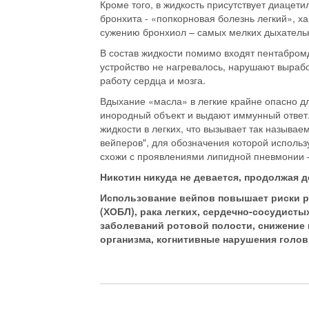
Кроме того, в жидкость присутствует диацет
бронхита - «попкорновая болезнь легкий», х
сужению бронхиол – самых мелких дыхатель
В состав жидкости помимо входят пентабро
устройство не нагревалось, нарушают выраб
работу сердца и мозга.
Вдыхание «масла» в легкие крайне опасно дл
инородный объект и выдают иммунный ответ
жидкости в легких, что вызывает так назыв
вейперов", для обозначения которой использ
схожи с проявлениями липидной пневмонии –
Никотин никуда не девается, продолжая 
Использование вейпов повышает риски р
(ХОБЛ), рака легких, сердечно-сосудисты
заболеваний ротовой полости, снижение
организма, когнитивные нарушения голов