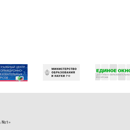
а №1»