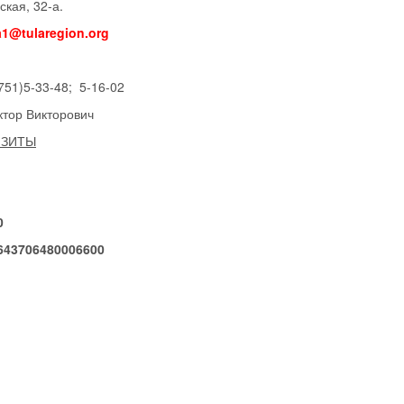
ская,
32
-а.
1@tularegion.org
751)5-33-48
; 5-16-02
ктор Викторович
ИЗИТЫ
0
643706480006600