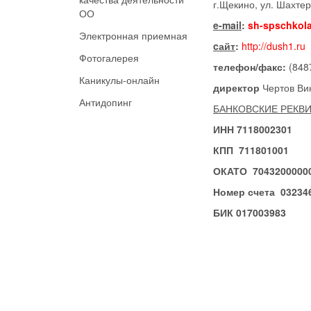
г.Щекино, ул. Шахтер
ОО
e-mail
:
sh-spschkola
Электронная приемная
cайт
:
http://dush1.ru
Фотогалерея
телефон/факс:
(848
Каникулы-онлайн
директор
Чертов Ви
Антидопинг
БАНКОВСКИЕ РЕКВ
ИНН
7118002301
КПП
711801001
ОКАТО
7043200000
Номер счета
03234
БИК
017003983