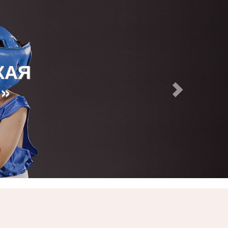
КАЯ
»