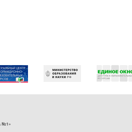
а №1»