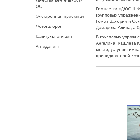
ОО
Гимнастки «ДЮСШ №1
групповых упражнени
Электронная приемная
Гомаз Валерия и Сел
Фотогалерея
Домарева Алина, а б
Каникулы-онлайн
В групповых упражне
Ангелина, Кашлева К
Антидопинг
место, уступив гимн
преподавателей Козь