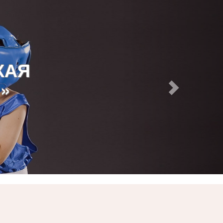
КАЯ
»