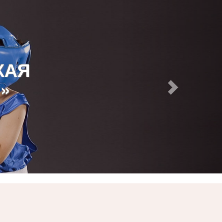
КАЯ
»