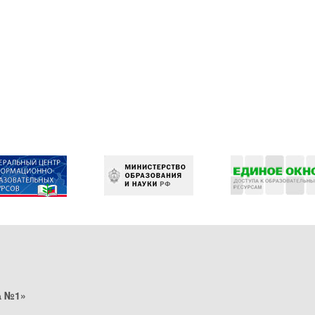
а №1»