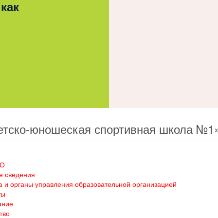
 как
етско-юношеская спортивная школа №1
ОО
е сведения
а и органы управления образовательной организацией
ты
ание
тво