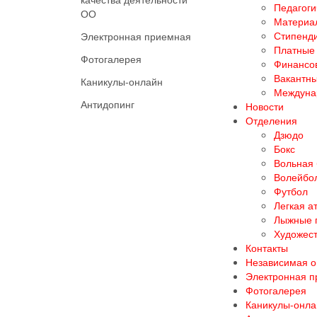
Педагоги
ОО
Материал
Стипенд
Электронная приемная
Платные 
Фотогалерея
Финансов
Вакантны
Каникулы-онлайн
Междуна
Антидопинг
Новости
Отделения
Дзюдо
Бокс
Вольная
Волейбо
Футбол
Легкая а
Лыжные 
Художест
Контакты
Независимая о
Электронная 
Фотогалерея
Каникулы-онла