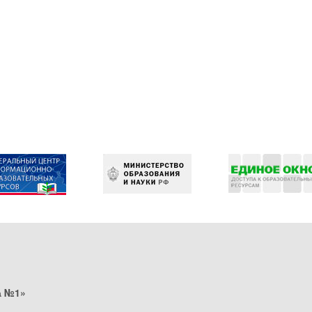
а №1»