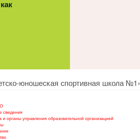
 как
етско-юношеская спортивная школа №1
ОО
е сведения
а и органы управления образовательной организацией
ты
ание
тво