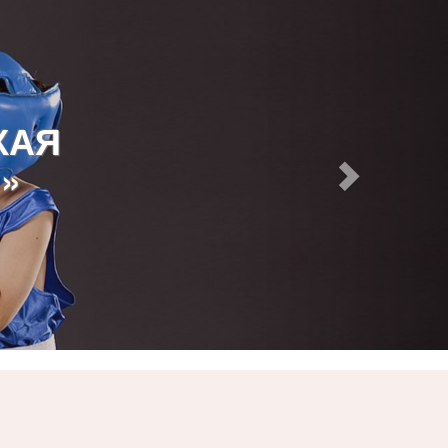
КАЯ
»