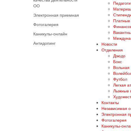
Педагоги
ОО
Материал
Стипенд
Электронная приемная
Платные 
Фотогалерея
Финансов
Вакантны
Каникулы-онлайн
Междуна
Антидопинг
Новости
Отделения
Дзюдо
Бокс
Вольная
Волейбо
Футбол
Легкая а
Лыжные 
Художест
Контакты
Независимая о
Электронная 
Фотогалерея
Каникулы-онла