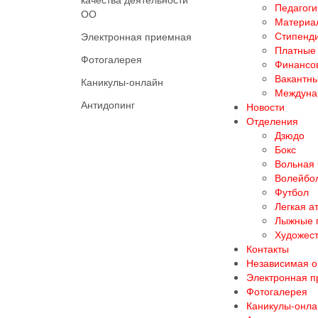
Педагоги
ОО
Материал
Стипенд
Электронная приемная
Платные 
Фотогалерея
Финансов
Вакантны
Каникулы-онлайн
Междуна
Антидопинг
Новости
Отделения
Дзюдо
Бокс
Вольная
Волейбо
Футбол
Легкая а
Лыжные 
Художест
Контакты
Независимая о
Электронная 
Фотогалерея
Каникулы-онла