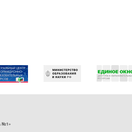
а №1»