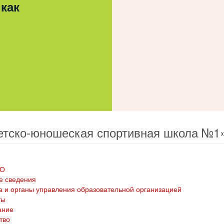
 как
етско-юношеская спортивная школа №1
ОО
е сведения
а и органы управления образовательной организацией
ты
ание
тво