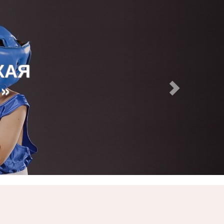
КАЯ
»