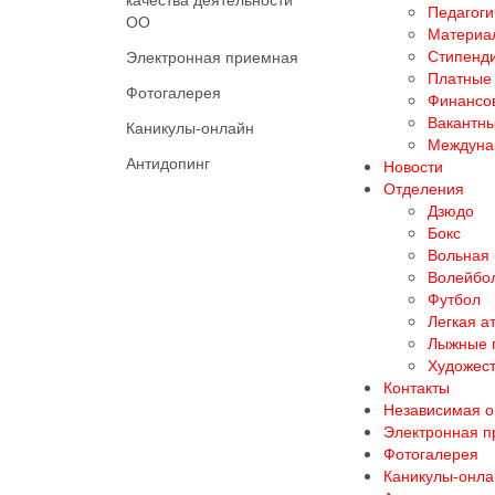
Педагоги
ОО
Материал
Стипенд
Электронная приемная
Платные 
Фотогалерея
Финансов
Вакантны
Каникулы-онлайн
Междуна
Антидопинг
Новости
Отделения
Дзюдо
Бокс
Вольная
Волейбо
Футбол
Легкая а
Лыжные 
Художест
Контакты
Независимая о
Электронная 
Фотогалерея
Каникулы-онла