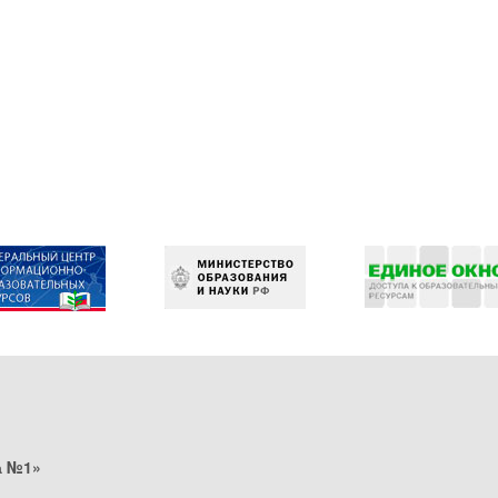
а №1»