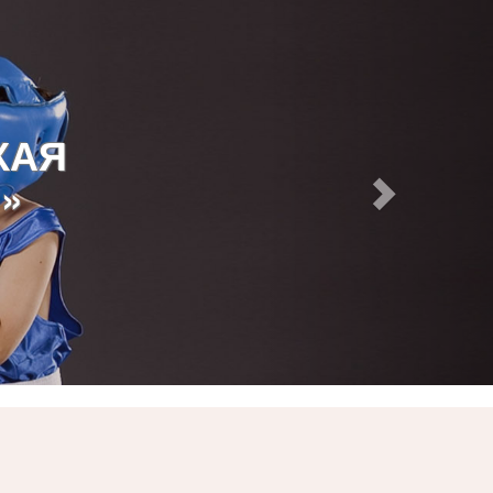
КАЯ
»