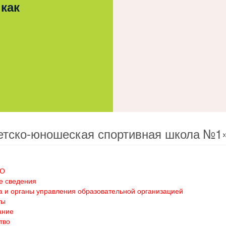
 как
етско-юношеская спортивная школа №1
ОО
е сведения
а и органы управления образовательной организацией
ты
ание
тво