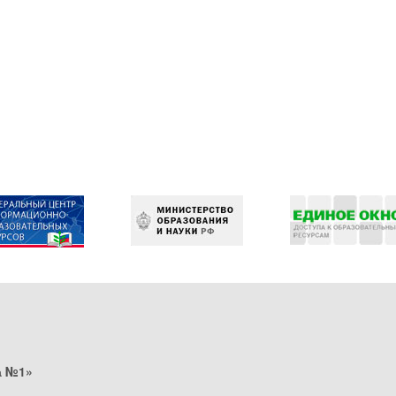
а №1»