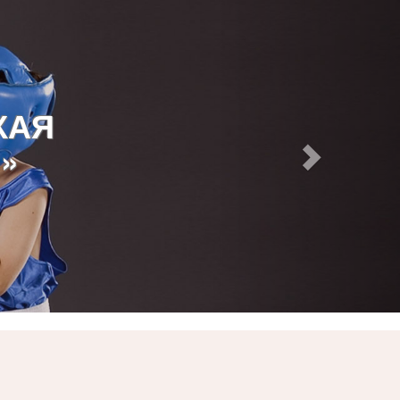
КАЯ
»