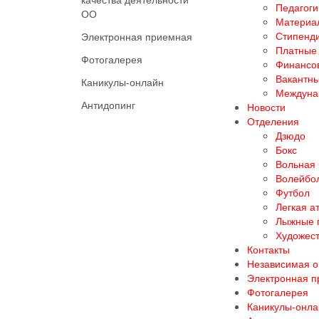
Педагоги
ОО
Материал
Стипенд
Электронная приемная
Платные 
Фотогалерея
Финансов
Вакантны
Каникулы-онлайн
Междуна
Антидопинг
Новости
Отделения
Дзюдо
Бокс
Вольная
Волейбо
Футбол
Легкая а
Лыжные 
Художест
Контакты
Независимая о
Электронная 
Фотогалерея
Каникулы-онла