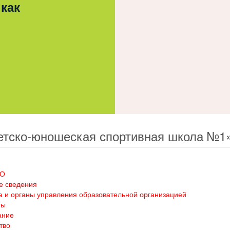
 как
етско-юношеская спортивная школа №1
ОО
е сведения
а и органы управления образовательной организацией
ты
ание
тво