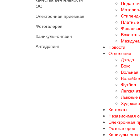
Педагоги
ОО
Материал
Стипенд
Электронная приемная
Платные 
Фотогалерея
Финансов
Вакантны
Каникулы-онлайн
Междуна
Антидопинг
Новости
Отделения
Дзюдо
Бокс
Вольная
Волейбо
Футбол
Легкая а
Лыжные 
Художест
Контакты
Независимая о
Электронная 
Фотогалерея
Каникулы-онла