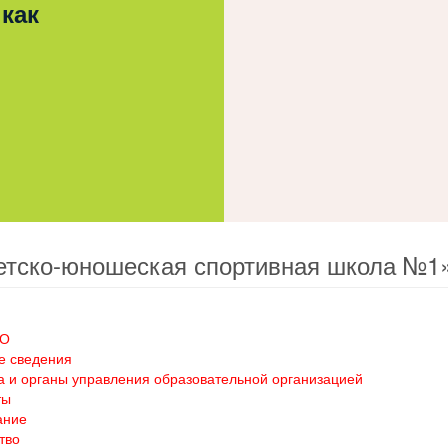
 как
етско-юношеская спортивная школа №1
ОО
е сведения
а и органы управления образовательной организацией
ты
ание
тво