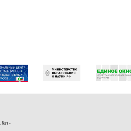
а №1»