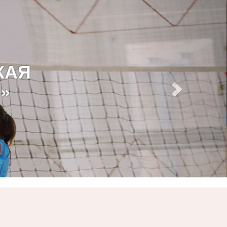
КАЯ
»