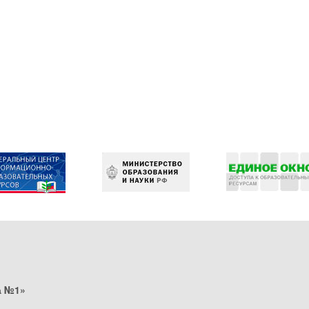
а №1»