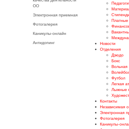
Педагоги
ОО
Материал
Стипенд
Электронная приемная
Платные 
Фотогалерея
Финансов
Вакантны
Каникулы-онлайн
Междуна
Антидопинг
Новости
Отделения
Дзюдо
Бокс
Вольная
Волейбо
Футбол
Легкая а
Лыжные 
Художест
Контакты
Независимая о
Электронная 
Фотогалерея
Каникулы-онла