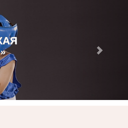
КАЯ
»