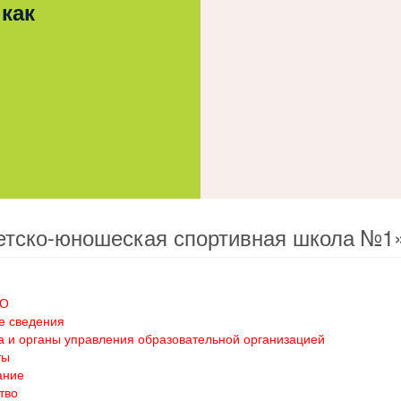
 как
етско-юношеская спортивная школа №1
ОО
е сведения
а и органы управления образовательной организацией
ты
ание
тво