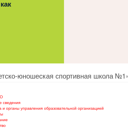
 как
етско-юношеская спортивная школа №1
ОО
е сведения
а и органы управления образовательной организацией
ты
ание
тво