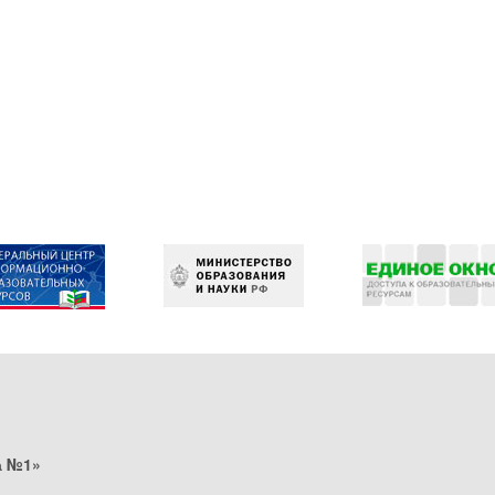
а №1»