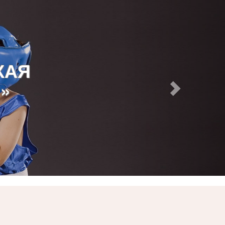
КАЯ
»