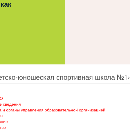
 как
етско-юношеская спортивная школа №1
ОО
е сведения
а и органы управления образовательной организацией
ты
ание
тво