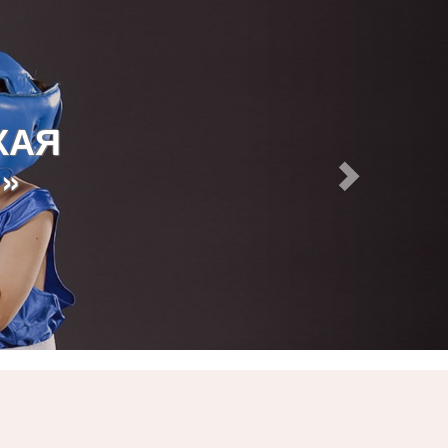
КАЯ
»