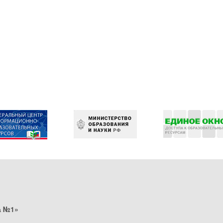
а №1»