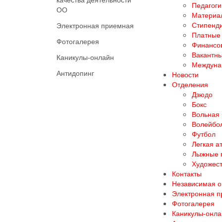
Педагоги
ОО
Материал
Стипенд
Электронная приемная
Платные 
Фотогалерея
Финансов
Вакантны
Каникулы-онлайн
Междуна
Антидопинг
Новости
Отделения
Дзюдо
Бокс
Вольная
Волейбо
Футбол
Легкая а
Лыжные 
Художест
Контакты
Независимая о
Электронная 
Фотогалерея
Каникулы-онла