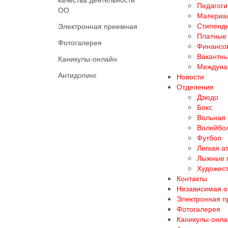
Педагоги
ОО
Материал
Стипенд
Электронная приемная
Платные 
Фотогалерея
Финансов
Вакантны
Каникулы-онлайн
Междуна
Антидопинг
Новости
Отделения
Дзюдо
Бокс
Вольная
Волейбо
Футбол
Легкая а
Лыжные 
Художест
Контакты
Независимая о
Электронная 
Фотогалерея
Каникулы-онла