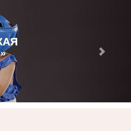
КАЯ
»