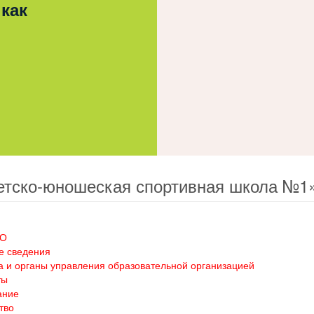
 как
етско-юношеская спортивная школа №1
ОО
е сведения
а и органы управления образовательной организацией
ты
ание
тво