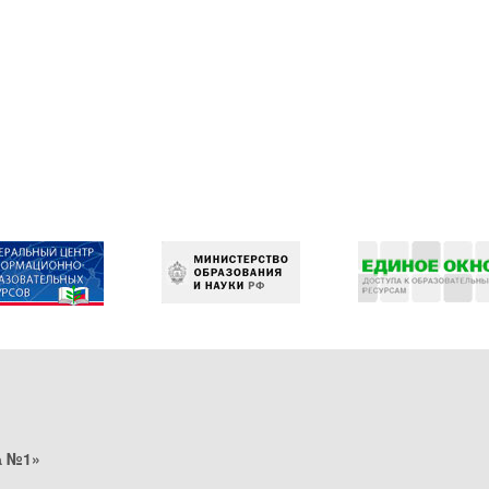
а №1»