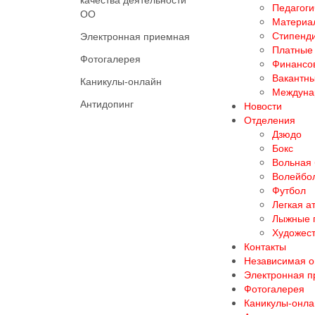
Педагоги
ОО
Материал
Стипенд
Электронная приемная
Платные 
Фотогалерея
Финансов
Вакантны
Каникулы-онлайн
Междуна
Антидопинг
Новости
Отделения
Дзюдо
Бокс
Вольная
Волейбо
Футбол
Легкая а
Лыжные 
Художест
Контакты
Независимая о
Электронная 
Фотогалерея
Каникулы-онла