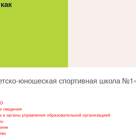
 как
етско-юношеская спортивная школа №1
ОО
е сведения
а и органы управления образовательной организацией
ты
ание
тво