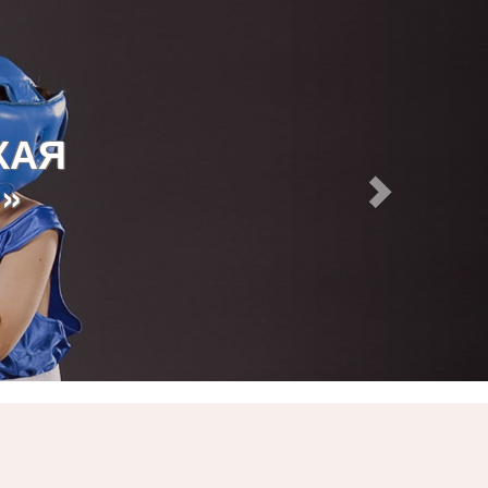
КАЯ
»