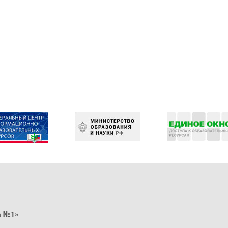
а №1»