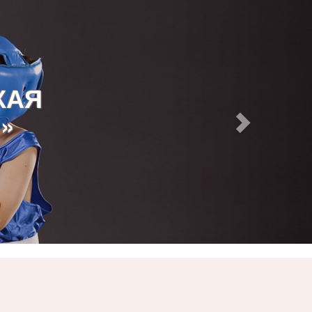
КАЯ
»