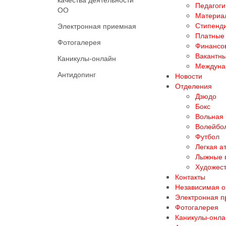
Педагоги
ОО
Материал
Стипенд
Электронная приемная
Платные 
Фотогалерея
Финансов
Вакантны
Каникулы-онлайн
Междуна
Антидопинг
Новости
Отделения
Дзюдо
Бокс
Вольная
Волейбо
Футбол
Легкая а
Лыжные 
Художест
Контакты
Независимая о
Электронная 
Фотогалерея
Каникулы-онла