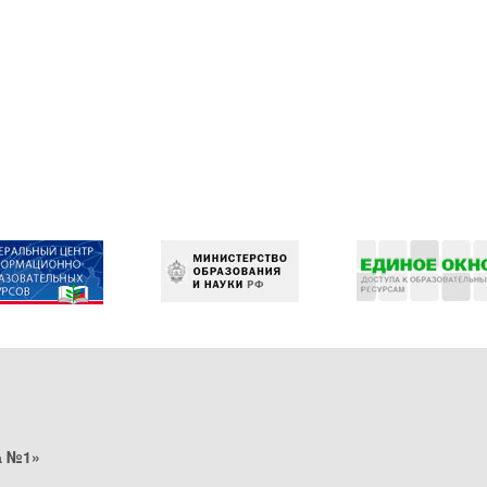
а №1»