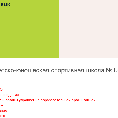
 как
етско-юношеская спортивная школа №1
ОО
е сведения
а и органы управления образовательной организацией
ты
ание
тво