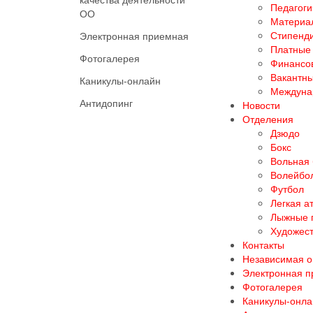
Педагоги
ОО
Материал
Стипенд
Электронная приемная
Платные 
Фотогалерея
Финансов
Вакантны
Каникулы-онлайн
Междуна
Антидопинг
Новости
Отделения
Дзюдо
Бокс
Вольная
Волейбо
Футбол
Легкая а
Лыжные 
Художест
Контакты
Независимая о
Электронная 
Фотогалерея
Каникулы-онла