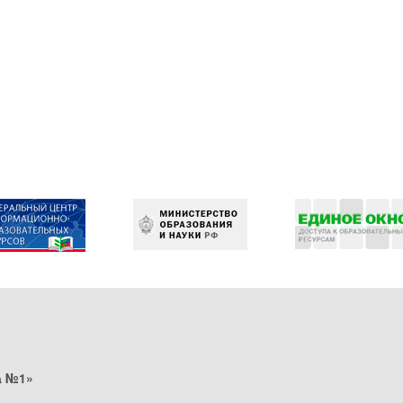
а №1»