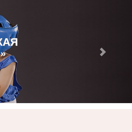
КАЯ
»