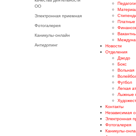
Педагоги
ОО
Материал
Стипенд
Электронная приемная
Платные 
Фотогалерея
Финансов
Вакантны
Каникулы-онлайн
Междуна
Антидопинг
Новости
Отделения
Дзюдо
Бокс
Вольная
Волейбо
Футбол
Легкая а
Лыжные 
Художест
Контакты
Независимая о
Электронная 
Фотогалерея
Каникулы-онла