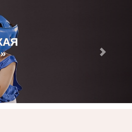
КАЯ
»