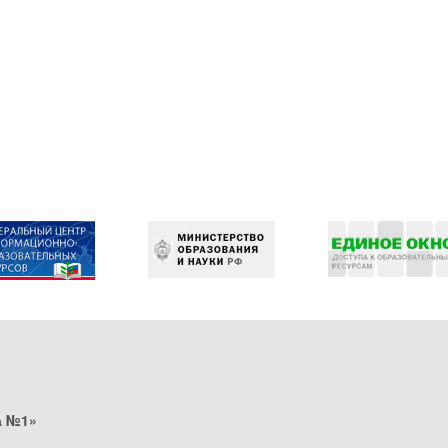
а №1»