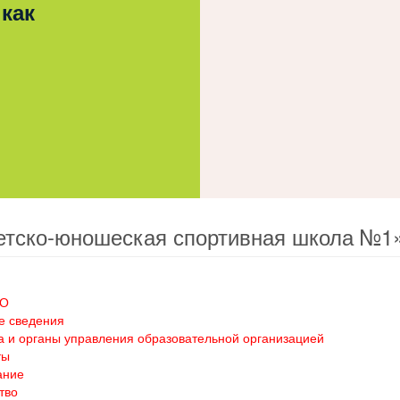
 как
етско-юношеская спортивная школа №1
ОО
е сведения
а и органы управления образовательной организацией
ты
ание
тво