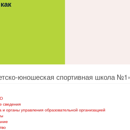
 как
етско-юношеская спортивная школа №1
ОО
е сведения
а и органы управления образовательной организацией
ты
ание
тво