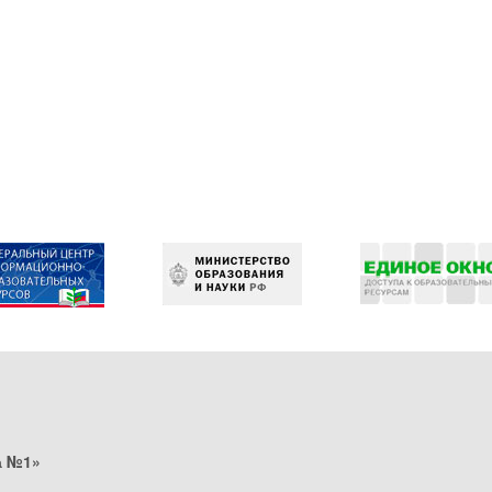
а №1»