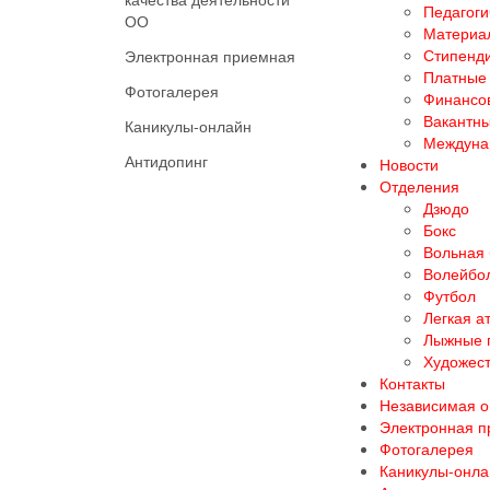
Педагоги
ОО
Материал
Стипенд
Электронная приемная
Платные 
Фотогалерея
Финансов
Вакантны
Каникулы-онлайн
Междуна
Антидопинг
Новости
Отделения
Дзюдо
Бокс
Вольная
Волейбо
Футбол
Легкая а
Лыжные 
Художест
Контакты
Независимая о
Электронная 
Фотогалерея
Каникулы-онла