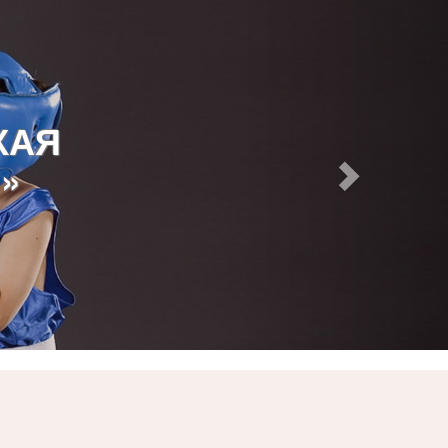
КАЯ
»