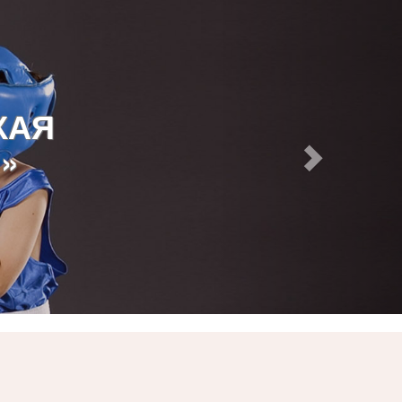
КАЯ
»