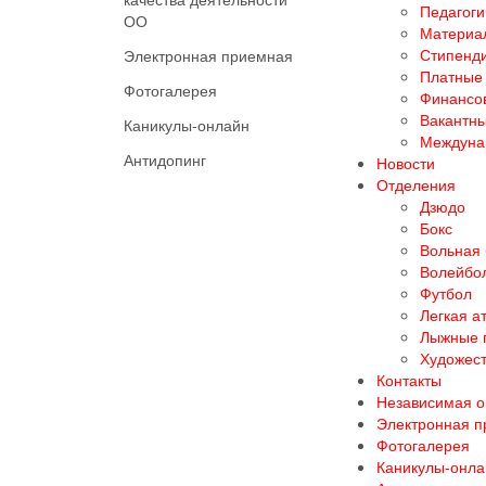
Педагоги
ОО
Материал
Стипенд
Электронная приемная
Платные 
Фотогалерея
Финансов
Вакантны
Каникулы-онлайн
Междуна
Антидопинг
Новости
Отделения
Дзюдо
Бокс
Вольная
Волейбо
Футбол
Легкая а
Лыжные 
Художест
Контакты
Независимая о
Электронная 
Фотогалерея
Каникулы-онла