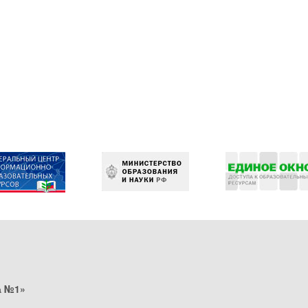
а №1»