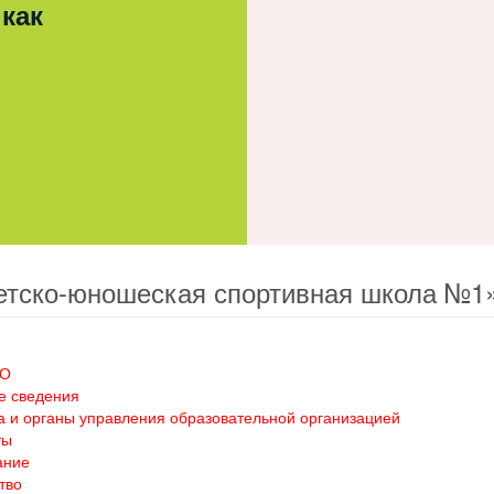
 как
етско-юношеская спортивная школа №1
ОО
е сведения
а и органы управления образовательной организацией
ты
ание
тво