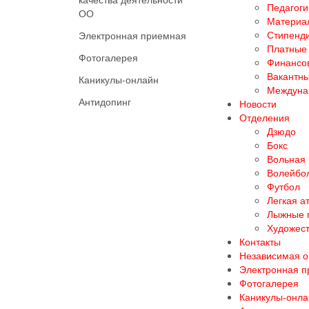
Педагоги
ОО
Материал
Стипенд
Электронная приемная
Платные 
Фотогалерея
Финансов
Вакантны
Каникулы-онлайн
Междуна
Антидопинг
Новости
Отделения
Дзюдо
Бокс
Вольная
Волейбо
Футбол
Легкая а
Лыжные 
Художест
Контакты
Независимая о
Электронная 
Фотогалерея
Каникулы-онла