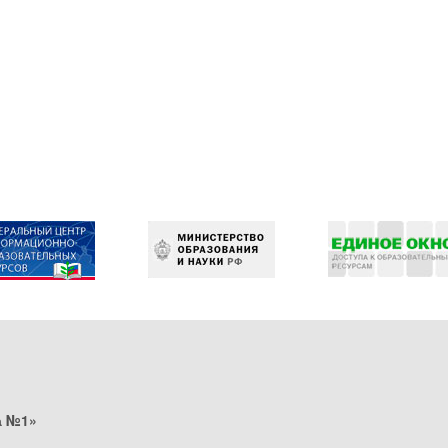
а №1»