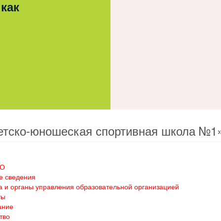
 как
етско-юношеская спортивная школа №1
ОО
е сведения
а и органы управления образовательной организацией
ты
ание
тво