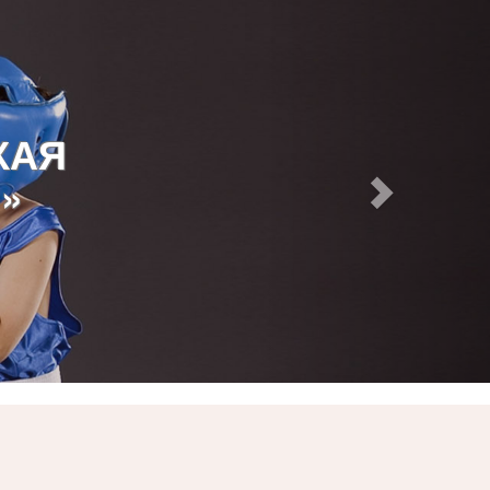
КАЯ
»