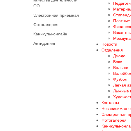
Педагоги
ОО
Материал
Стипенд
Электронная приемная
Платные 
Фотогалерея
Финансов
Вакантны
Каникулы-онлайн
Междуна
Антидопинг
Новости
Отделения
Дзюдо
Бокс
Вольная
Волейбо
Футбол
Легкая а
Лыжные 
Художест
Контакты
Независимая о
Электронная 
Фотогалерея
Каникулы-онла