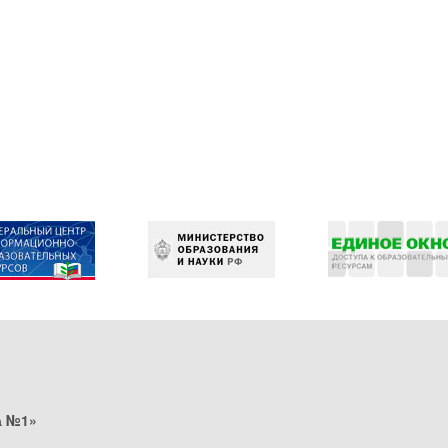
а №1»