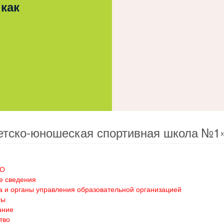
 как
етско-юношеская спортивная школа №1
ОО
е сведения
а и органы управления образовательной организацией
ты
ание
тво