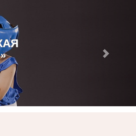
КАЯ
»