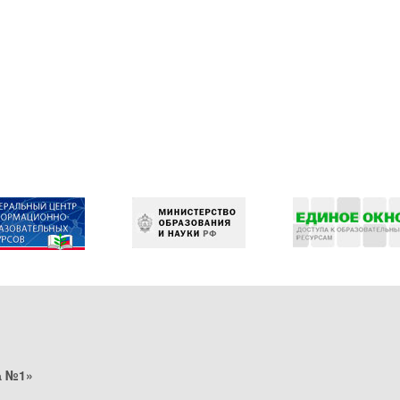
а №1»