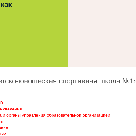
 как
етско-юношеская спортивная школа №1
ОО
е сведения
а и органы управления образовательной организацией
ты
ание
тво