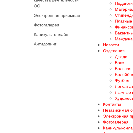
Педагоги
ОО
Материал
Стипенд
Электронная приемная
Платные 
Фотогалерея
Финансов
Вакантны
Каникулы-онлайн
Междуна
Антидопинг
Новости
Отделения
Дзюдо
Бокс
Вольная
Волейбо
Футбол
Легкая а
Лыжные 
Художест
Контакты
Независимая о
Электронная 
Фотогалерея
Каникулы-онла