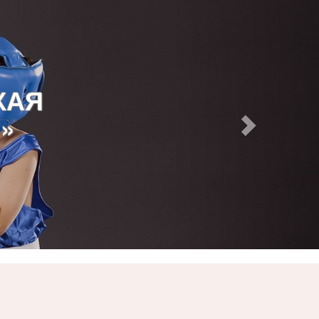
КАЯ
»