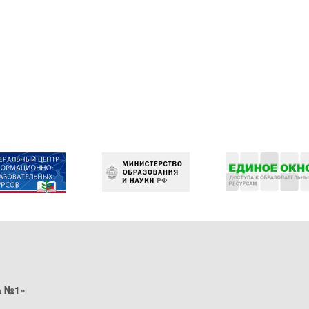
а №1»