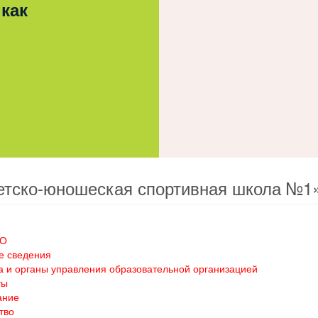
 как
етско-юношеская спортивная школа №1
ОО
е сведения
а и органы управления образовательной организацией
ты
ание
тво