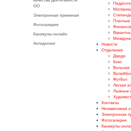
Педагоги
ОО
Материал
Стипенд
Электронная приемная
Платные 
Фотогалерея
Финансов
Вакантны
Каникулы-онлайн
Междуна
Антидопинг
Новости
Отделения
Дзюдо
Бокс
Вольная
Волейбо
Футбол
Легкая а
Лыжные 
Художест
Контакты
Независимая о
Электронная 
Фотогалерея
Каникулы-онла