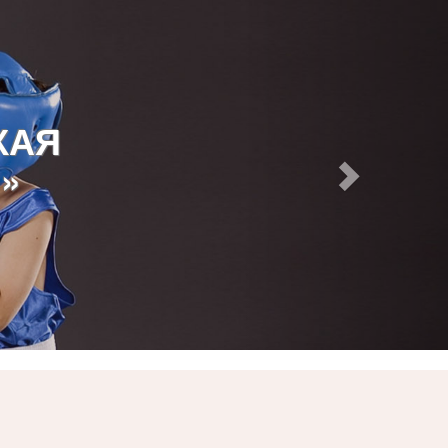
КАЯ
»