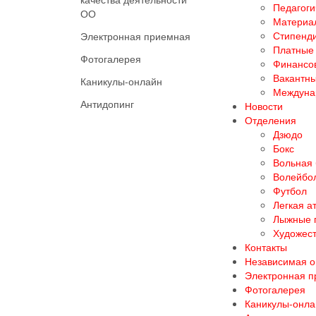
Педагоги
ОО
Материал
Стипенд
Электронная приемная
Платные 
Фотогалерея
Финансов
Вакантны
Каникулы-онлайн
Междуна
Антидопинг
Новости
Отделения
Дзюдо
Бокс
Вольная
Волейбо
Футбол
Легкая а
Лыжные 
Художест
Контакты
Независимая о
Электронная 
Фотогалерея
Каникулы-онла