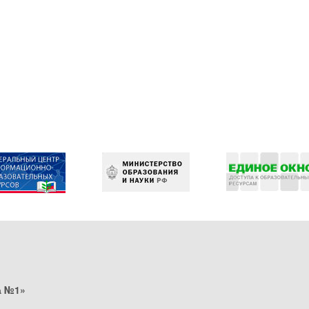
а №1»