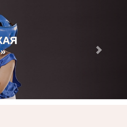
КАЯ
»