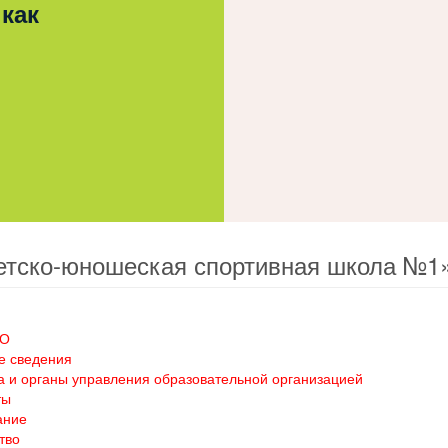
 как
етско-юношеская спортивная школа №1
ОО
е сведения
а и органы управления образовательной организацией
ты
ание
тво